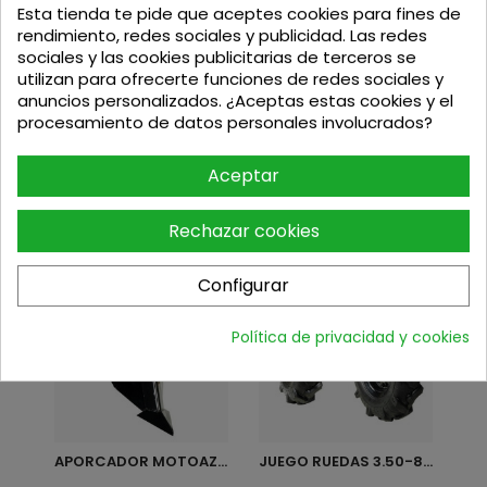
Esta tienda te pide que aceptes cookies para fines de
SOPLADOR SG76C ANOVA
MOTOAZADA BERTOLINI 205S
rendimiento, redes sociales y publicidad. Las redes
sociales y las cookies publicitarias de terceros se
utilizan para ofrecerte funciones de redes sociales y
Precio
Precio base
Precio
538,98
€
486,00
€
539
€
anuncios personalizados. ¿Aceptas estas cookies y el
procesamiento de datos personales involucrados?
Aceptar
Los clientes que adquirieron este producto
Rechazar cookies
también compraron:
Configurar
Política de privacidad y cookies
APORCADOR MOTOAZADA BERTOLINI
JUEGO RUEDAS 3.50-8"...