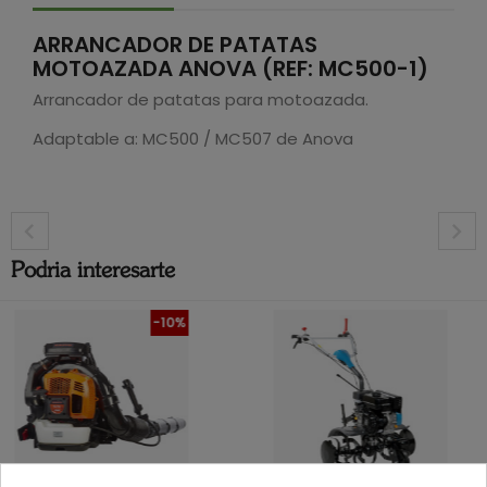
ARRANCADOR DE PATATAS
MOTOAZADA ANOVA (REF: MC500-1)
Arrancador de patatas para motoazada.
Adaptable a: MC500 / MC507 de Anova
Podria interesarte
-10%