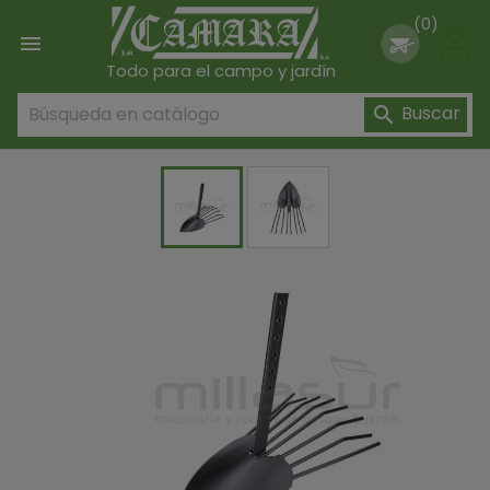
(0)

Todo para el campo y jardín
Buscar
