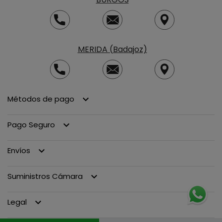
MERIDA (Badajoz)
Métodos de pago
keyboard_arrow_down
Pago Seguro
keyboard_arrow_down
Envíos
keyboard_arrow_down
Suministros Cámara
keyboard_arrow_down
Legal
keyboard_arrow_down