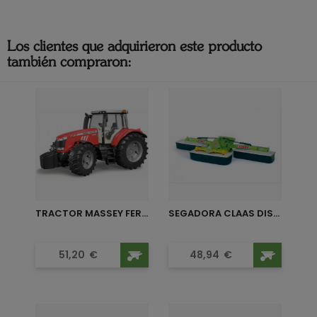
Los clientes que adquirieron este producto
también compraron:
TRACTOR MASSEY FERGUSON 7600
SEGADORA CLAAS DISCO
Precio
Precio
51,20
€
48,94
€