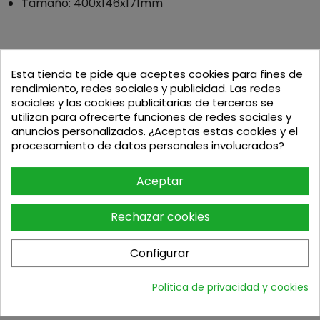
Tamaño: 400x146x171mm
Esta tienda te pide que aceptes cookies para fines de
rendimiento, redes sociales y publicidad. Las redes
Podria interesarte
sociales y las cookies publicitarias de terceros se
utilizan para ofrecerte funciones de redes sociales y
-1%
anuncios personalizados. ¿Aceptas estas cookies y el
procesamiento de datos personales involucrados?
Aceptar
Rechazar cookies
KIT DE MAQUINAS DE...
CORTASETOS UH006GZ XGT...
Configurar
Precio
Precio base
Precio
440,00
€
197,95
€
Política de privacidad y cookies
199
€