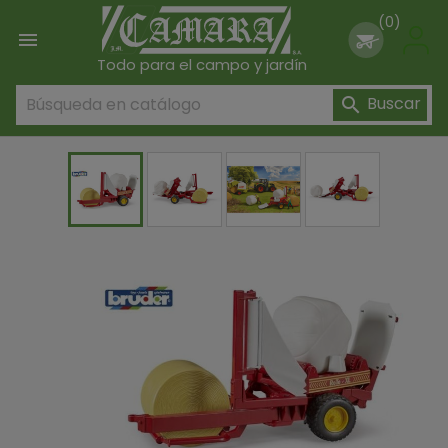
(0)

Todo para el campo y jardín
Buscar
