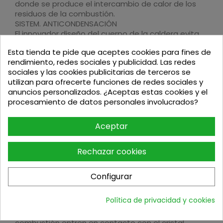
donde se produce el intercambio de calor de los
residuos de la combustión.
SISTEM. ANTICONDENSACIÓN
El innovador diseño del cuerpo de la caldera evita
que se produzcan condensaciones que provocan
Esta tienda te pide que aceptes cookies para fines de
creosota en el interior de los intercambiadores de
rendimiento, redes sociales y publicidad. Las redes
calor.
sociales y las cookies publicitarias de terceros se
GRUPO TÉRMICO
utilizan para ofrecerte funciones de redes sociales y
Dotada de un conjunto de elementos hidráulicos:
anuncios personalizados. ¿Aceptas estas cookies y el
vaso de expansión, bomba de circulación
procesamiento de datos personales involucrados?
electrónica, valvula de seguridad, transductor y
purgador.
FIRE-STOP
Aceptar
Sistema automático de apagado que se activa si
la temperatura ambiente supera en tres grados la
Rechazar cookies
temperatura deseada.
ANTI-DEFLAGRACIÓN
La estufa está dotada de un doble sistema de
Configurar
seguridad. El primero electrónico y el segundo
mecánico.
Política de privacidad y cookies
CRISTAL LIMPIO
Una cortina de aire evita que los humos de la
combustión entren en contacto con el cristal.