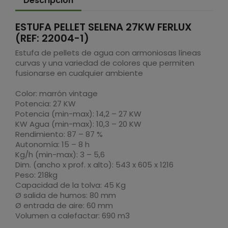
Descripción
ESTUFA PELLET SELENA 27KW FERLUX
(REF: 22004-1)
Estufa de pellets de agua con armoniosas líneas
curvas y una variedad de colores que permiten
fusionarse en cualquier ambiente
Color: marrón vintage
Potencia: 27 KW
Potencia (min-max): 14,2 – 27 KW
KW Agua (min-max): 10,3 – 20 KW
Rendimiento: 87 – 87 %
Autonomía: 15 – 8 h
Kg/h (min-max): 3 – 5,6
Dim. (ancho x prof. x alto): 543 x 605 x 1216
Peso: 218kg
Capacidad de la tolva: 45 Kg
Ø salida de humos: 80 mm
Ø entrada de aire: 60 mm
Volumen a calefactar: 690 m3