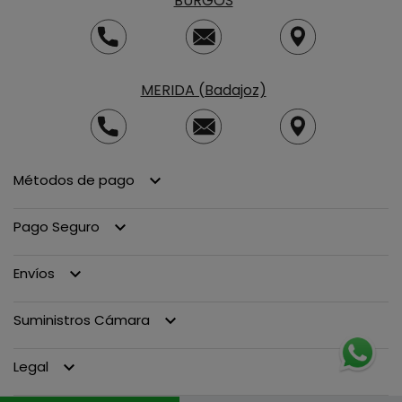
BURGOS
MERIDA (Badajoz)
Métodos de pago
keyboard_arrow_down
Pago Seguro
keyboard_arrow_down
Envíos
keyboard_arrow_down
Suministros Cámara
keyboard_arrow_down
Legal
keyboard_arrow_down