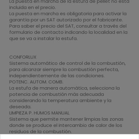
La puesta en marcha de la estufa de pellet no está
incluida en el precio.
La puesta en marcha es obligatoria para activar la
garantía por un SAT autorizado por el fabricante.
Para saber el precio del SAT, consultar a través del
formulario de contacto indicando la localidad en la
que se va a instalar la estufa.
CONFORLUX
Sistema automático de control de la combustión,
para alcanzar siempre la combustión perfecta,
independientemente de las condiciones.
POTENC. AUTOM. COMB.
La estufa de manera automática, selecciona la
potencia de combustión más adecuada
considerando la temperatura ambiente y la
deseada.
LIMPIEZA P. HUMOS MANUAL
Sistema que permite mantener limpias las zonas
donde se produce el intercambio de calor de los
residuos de la combustión.
SISTEM. ANTICONDENSACIÓN