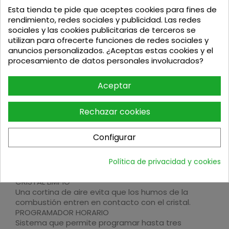
El innovador diseño del cuerpo de la caldera evita
Esta tienda te pide que aceptes cookies para fines de
que se produzcan condensaciones que provocan
rendimiento, redes sociales y publicidad. Las redes
creosota en el interior de los intercambiadores de
sociales y las cookies publicitarias de terceros se
calor.
utilizan para ofrecerte funciones de redes sociales y
GRUPO TÉRMICO
anuncios personalizados. ¿Aceptas estas cookies y el
Dotada de un conjunto de lementos hidráulicos:
procesamiento de datos personales involucrados?
vaso de expansión, bomba de circulación
electrónica, valvula de seguridad, transductor y
Aceptar
purgador.
FIRE-STOP
Sistema automático de apagado que se activa si
Rechazar cookies
la temperatura ambiente supera en tres grados la
temperatura deseada.
Configurar
ANTI-DEFLAGRACIÓN
La estufa está dotada de un doble sistema de
seguridad. El primero electrónico y el segundo
Política de privacidad y cookies
mecánico.
CRISTAL LIMPIO
Una cortina de aire evita que los humos de la
combustión entren en contacto con el cristal.
PROGRAMADOR HORARIO
Sistema que permite programar hasta tres