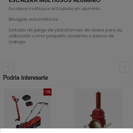
Escalera multiusos articulada en aluminio.
Bisagras automáticas.
Dotada de juego de plataformas de acero para su
utilización como pequeño andamio o banco de
trabajo.
Podria interesarte
-1%