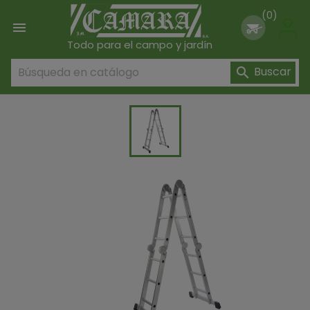
(0)

Todo para el campo y jardín
Buscar
