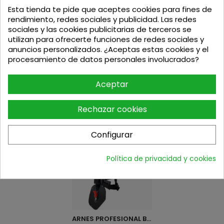
Esta tienda te pide que aceptes cookies para fines de
KIT DE MAQUINAS DE...
VÁLVULA HERTELL BURU-150...
rendimiento, redes sociales y publicidad. Las redes
sociales y las cookies publicitarias de terceros se
utilizan para ofrecerte funciones de redes sociales y
Precio
Precio base
Precio
629,20
€
197,95
€
199
€
anuncios personalizados. ¿Aceptas estas cookies y el
procesamiento de datos personales involucrados?
Aceptar
Los clientes que adquirieron este producto
Rechazar cookies
también compraron:
Configurar
Política de privacidad y cookies
ARNES PROFESIONAL BENZA