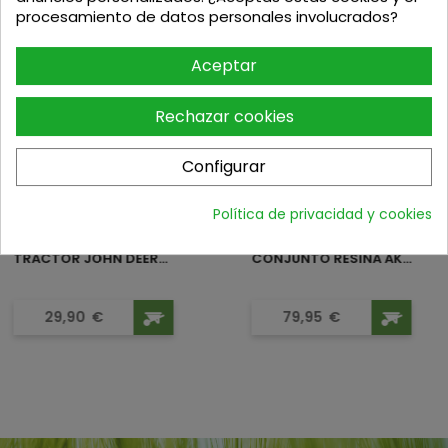
procesamiento de datos personales involucrados?
Podria interesarte
Aceptar
Rechazar cookies
Configurar
Política de privacidad y cookies
TRACTOR JOHN DEERE 5115M
CONJUNTO RESINA AKITA
Precio
Precio
29,90
€
79,95
€