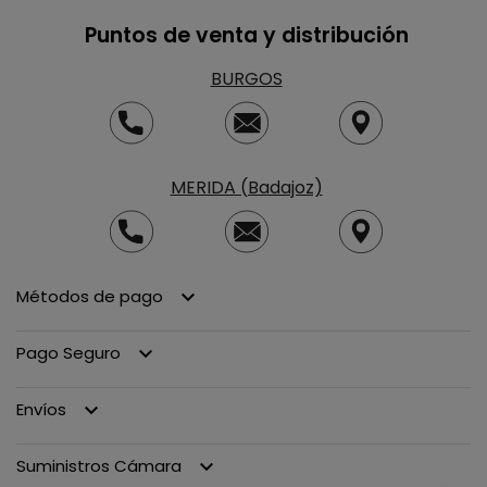
Puntos de venta y distribución
BURGOS
MERIDA (Badajoz)
Métodos de pago
keyboard_arrow_down
Pago Seguro
keyboard_arrow_down
Envíos
keyboard_arrow_down
Suministros Cámara
keyboard_arrow_down