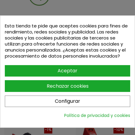
Esta tienda te pide que aceptes cookies para fines de
rendimiento, redes sociales y publicidad. Las redes
sociales y las cookies publicitarias de terceros se
Descripción
utilizan para ofrecerte funciones de redes sociales y
anuncios personalizados. ¿Aceptas estas cookies y el
SOPORTE TRÍPODE COFFEE MASTER
procesamiento de datos personales involucrados?
(REF: 4165.785)
Aceptar
Accesorio para el calentador eléctrico por
infrarrojos COFFEE 12-18
Rechazar cookies
Configurar
Política de privacidad y cookies
Podria interesarte
-1%
-10%