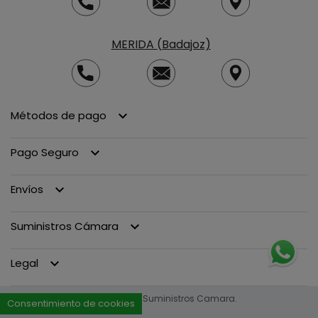
MERIDA (Badajoz)
Métodos de pago
keyboard_arrow_down
Pago Seguro
keyboard_arrow_down
Envíos
keyboard_arrow_down
Suministros Cámara
keyboard_arrow_down
Legal
keyboard_arrow_down
© 2013 - 2026 Suministros Camara.
Consentimiento de cookies