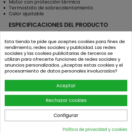
Motor con protección térmica
Termostato de sobrecalentamiento
Calor ajustable
ESPECIFICACIONES DEL PRODUCTO
Potencia calorífica: 1 / 2 kW
Potencia calorífica: 3.400 - 6.800 Btu/h
Esta tienda te pide que aceptes cookies para fines de
Potencia calorífica: 860 - 1.720 kcal/h
rendimiento, redes sociales y publicidad. Las redes
Caudal del aire: 97 m3/h
sociales y las cookies publicitarias de terceros se
Alimentación eléctrica: 230/1ph/50 V/Hz
utilizan para ofrecerte funciones de redes sociales y
Enchufe (macho) desde el calentador: 16A/3P
anuncios personalizados. ¿Aceptas estas cookies y el
Corriente nominal: 8,7 A
procesamiento de datos personales involucrados?
Posición del conmutador 1: 1 kW
Posición del conmutador 2: 2 kW
Aceptar
Termostato ambiente: Incluido
Alcance de temperatura: 0 - 40 ºC
Protección: IP21
Rechazar cookies
Dimensiones del producto: 200x200x200 mm
Peso neto/bruto: 1,9 / 2,1 kg
Configurar
Política de privacidad y cookies