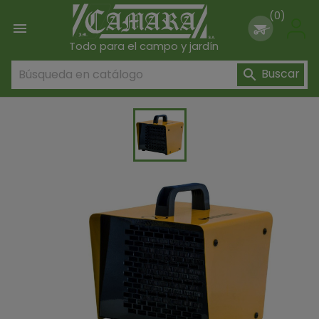
(0)

Todo para el campo y jardín
Buscar
