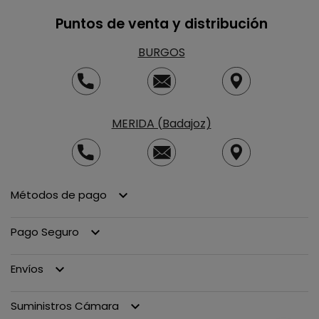
Puntos de venta y distribución
BURGOS
MERIDA (Badajoz)
Métodos de pago
keyboard_arrow_down
Pago Seguro
keyboard_arrow_down
Envíos
keyboard_arrow_down
Suministros Cámara
keyboard_arrow_down