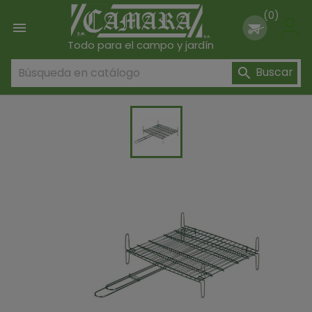
(0)

Todo para el campo y jardín
Buscar
