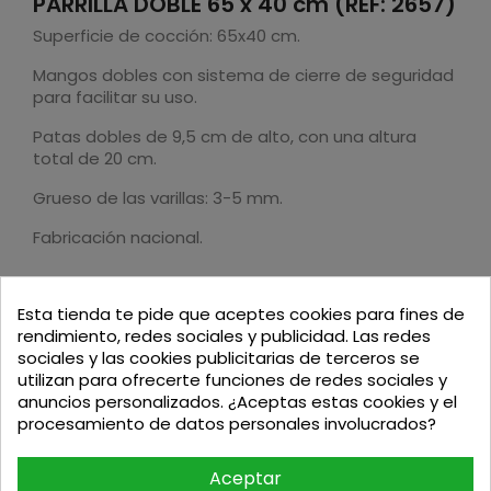
PARRILLA DOBLE 65 x 40 cm (REF: 2657)
Superficie de cocción: 65x40 cm.
Mangos dobles con sistema de cierre de seguridad
para facilitar su uso.
Patas dobles de 9,5 cm de alto, con una altura
total de 20 cm.
Grueso de las varillas: 3-5 mm.
Fabricación nacional.
Esta tienda te pide que aceptes cookies para fines de
rendimiento, redes sociales y publicidad. Las redes
sociales y las cookies publicitarias de terceros se
Podria interesarte
utilizan para ofrecerte funciones de redes sociales y
anuncios personalizados. ¿Aceptas estas cookies y el
procesamiento de datos personales involucrados?
Aceptar