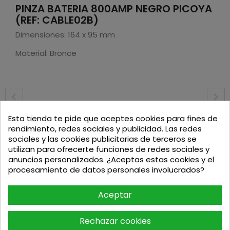
PINZA BATERIA 800AMP NEGRO PICOYA
(REF: CABLE02B)
Dimensiones: 164 x 95 mm
Material: Bronce
Podria interesarte
Esta tienda te pide que aceptes cookies para fines de
rendimiento, redes sociales y publicidad. Las redes
sociales y las cookies publicitarias de terceros se
-12%
utilizan para ofrecerte funciones de redes sociales y
anuncios personalizados. ¿Aceptas estas cookies y el
procesamiento de datos personales involucrados?
Aceptar
Rechazar cookies
COMBO MINIAMOLADORA 125MM +...
PACK TIJERA DE PODA DUP181Z...