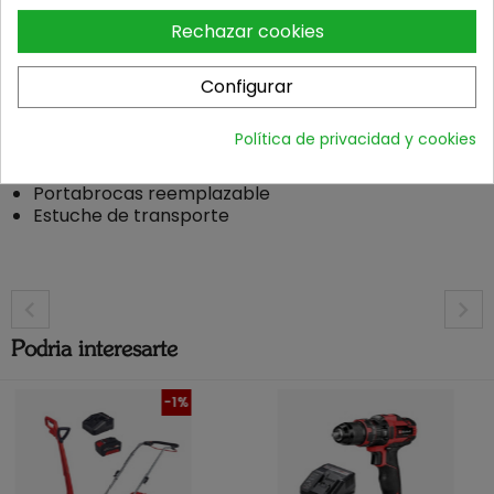
Nivel de potencia acústica: 96dB (A)
Rechazar cookies
Error de medición K: 3dB
Peso con batería: 1 kg
Configurar
Incluye
Batería PBA 18V 2,5Ah W-B
Política de privacidad y cookies
Cargador de CV AL 1830
Destornillador
Portabrocas reemplazable
Estuche de transporte
Podria interesarte
-1%