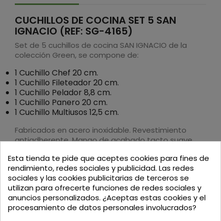
CUCHILLOS DE COCINA SET 5 SAN
IGNACIO (REF: SG-4165)
Set de 5 cuchillos de cocina SAN IGNACIO de la
colección Green, se compone de:
1 Cuchillo Chef 20 cm.
1 Cuchillo Fileteador 20 cm.
1 Cuchillo Pelador 8,8 cm.
1 Cuchillo Panero 20 cm.
1 Cuchillo Multiusos 12,5 cm.
Fabricados en acero inoxidable. Revestimiento
antiadherente. Mango de acabado tacto suave.
Esta tienda te pide que aceptes cookies para fines de
rendimiento, redes sociales y publicidad. Las redes
sociales y las cookies publicitarias de terceros se
utilizan para ofrecerte funciones de redes sociales y
anuncios personalizados. ¿Aceptas estas cookies y el
Podria interesarte
procesamiento de datos personales involucrados?