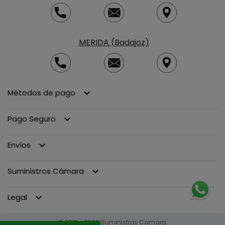
MERIDA (Badajoz)
Métodos de pago
keyboard_arrow_down
Pago Seguro
keyboard_arrow_down
Envíos
keyboard_arrow_down
Suministros Cámara
keyboard_arrow_down
Legal
keyboard_arrow_down
© 2013 - 2026 Suministros Camara.