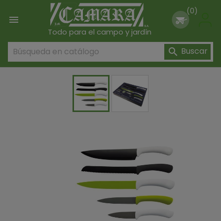
(0)

Todo para el campo y jardín
Buscar
