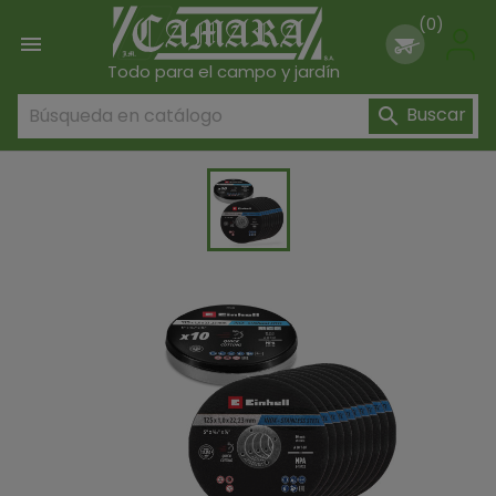
(0)

Todo para el campo y jardín
Buscar
