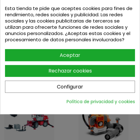
Aplicaciones: acero inoxidable, acero, tubos y
chapa metálica
Esta tienda te pide que aceptes cookies para fines de
Diseño: recto para transmisión de potencia
rendimiento, redes sociales y publicidad. Las redes
óptima y cortes limpios con mínimo esfuerzo
sociales y las cookies publicitarias de terceros se
Certificación de seguridad: MPA para uso seguro
utilizan para ofrecerte funciones de redes sociales y
y alta calidad
anuncios personalizados. ¿Aceptas estas cookies y el
Embalaje: caja metálica práctica para
procesamiento de datos personales involucrados?
almacenamiento y protección del producto
Aceptar
Rechazar cookies
Podria interesarte
Configurar
Política de privacidad y cookies