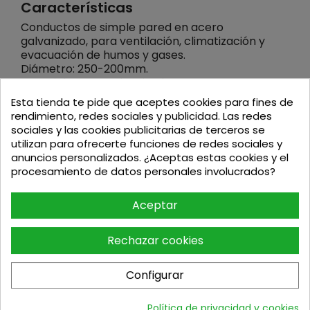
Características
Conductos de simple pared en acero
galvanizado, para ventilación, climatización y
evacuación de humos y gases.
Diámetro: 250-200mm.
Material: acero galvanizado.
Sistema de unión: macho-hembra, para tubos y
Esta tienda te pide que aceptes cookies para fines de
accesorios.
rendimiento, redes sociales y publicidad. Las redes
Tipo de combustible: sólidos y gaseosos.
sociales y las cookies publicitarias de terceros se
Temperatura máxima permitida: 450ºC.
utilizan para ofrecerte funciones de redes sociales y
anuncios personalizados. ¿Aceptas estas cookies y el
Aplicaciones
procesamiento de datos personales involucrados?
Ventilación, climatización y extracción de humos.
Sistemas de climatización destinados a industrias
Aceptar
agrarias y agropecuarias.
Climatización y ventilación de instalaciones
deportivas, comerciales e industriales
Rechazar cookies
Montaje: uso interior extracción de humos, uso
interior/exterior ventilación y climatización
Configurar
Política de privacidad y cookies