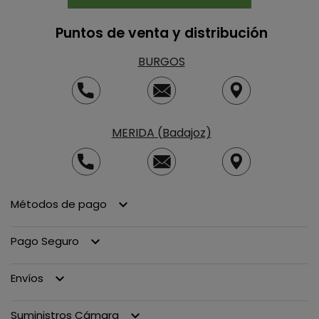
Puntos de venta y distribución
BURGOS
MERIDA (Badajoz)
Métodos de pago
keyboard_arrow_down
Pago Seguro
keyboard_arrow_down
Envíos
keyboard_arrow_down
Suministros Cámara
keyboard_arrow_down