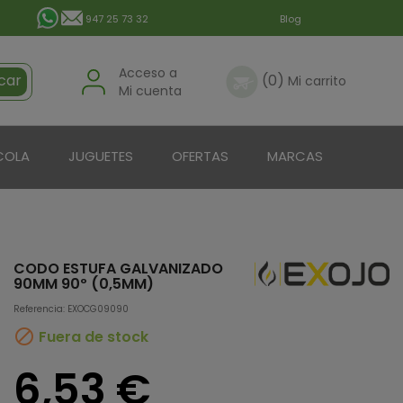
947 25 73 32
Blog
Acceso a
car
(0)
Mi carrito
Mi cuenta
COLA
JUGUETES
OFERTAS
MARCAS
CODO ESTUFA GALVANIZADO
90MM 90º (0,5MM)
Referencia: EXOCG09090

Fuera de stock
6,53 €