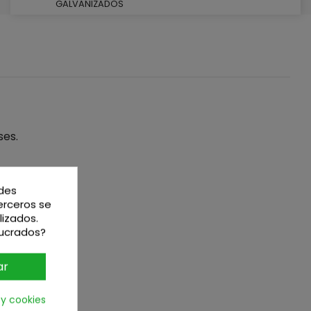
GALVANIZADOS
ses.
edes
terceros se
lizados.
lucrados?
ar
 y cookies