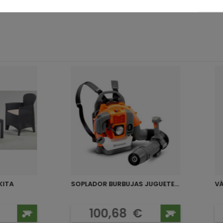
KITA
SOPLADOR BURBUJAS JUGUETE...
VÁ
o
Precio
100,68
€