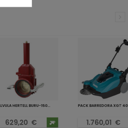
LVULA HERTELL BURU-150...
Precio
Precio
629,20
€
1.760,01
€