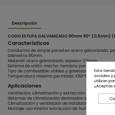
Descripción
CODO ESTUFA GALVANIZADO 90mm 90º (0,5mm) (
Características
Conductos de simple pared en acero galvanizado, par
Diámetro: 90mm.
Material: acero galvanizado, espesor 0´5mm.
Sistema de unión: macho-hembra, para tubos y acce
Esta tiend
Tipo de combustible: sólidos y gaseosos.
sociales y 
Temperatura máxima permitida: 450ºC.
utilizan p
Aplicaciones
¿Aceptas e
Ventilación, climatización y extracción de humos.
Sistemas de climatización destinados a industrias agr
Co
Climatización y ventilación de instalaciones deportiva
Montaje: uso interior extracción de humos, uso interio