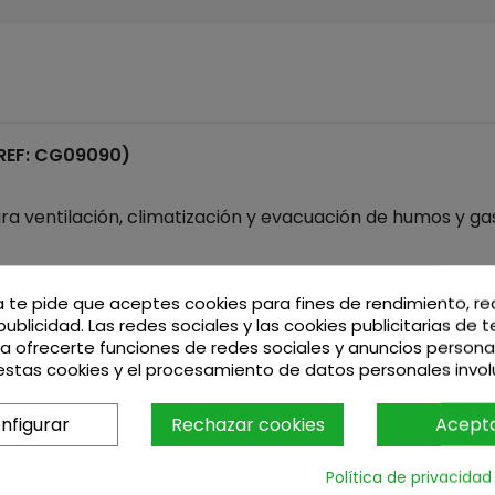
REF: CG09090)
a ventilación, climatización y evacuación de humos y ga
sorios.
a te pide que aceptes cookies para fines de rendimiento, r
publicidad. Las redes sociales y las cookies publicitarias de 
ara ofrecerte funciones de redes sociales y anuncios persona
stas cookies y el procesamiento de datos personales invo
arias y agropecuarias.
nfigurar
Rechazar cookies
Acept
s, comerciales e industriales
r/exterior ventilación y climatización
Política de privacidad