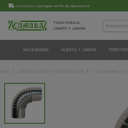
Suscríbete y
consigue un 5% de descuento
TODO PARA EL
CAMPO Y JARDÍN
MAQUINARIA
HUERTA Y JARDÍN
FERRETER
Inicio
CALEFACCIÓN Y CLIMATIZACIÓN
Tubos calefacción