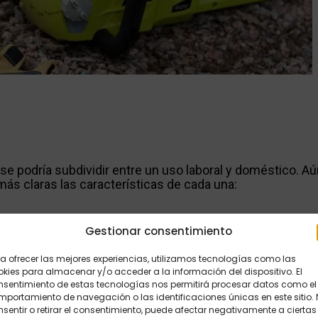
 podría subdividir entre un uso laboral y doméstico. Aú
ás claras las características de cada una:
Gestionar consentimiento
eléctricas sin batería. Tienen un peso promedio de 3,2kg
a ofrecer las mejores experiencias, utilizamos tecnologías como las
kies para almacenar y/o acceder a la información del dispositivo. El
, dada la necesidad de una toma corriente. Este tipo de m
nsentimiento de estas tecnologías nos permitirá procesar datos como el
ctiva de manera automática y un freno de funcionamiento
portamiento de navegación o las identificaciones únicas en este sitio.
 Asimismo, cuentan con un dispositivo que protege de la 
sentir o retirar el consentimiento, puede afectar negativamente a ciertas
ite.