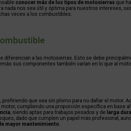
ensable
conocer más de los tipos de motosierras
que ha
ada nos sea útil y óptima para nuestros intereses, sea
chas veces a los combustibles.
combustible
e diferencian a las motosierras. Esto se debe principalm
Además sus componentes también varían en lo que al motor
, prefiriendo que sea sin plomo para no dañar el motor. 
e motor, cumpliendo una proporción específica en base al
ncia
, siendo aptas para trabajos pesados y de
larga dur
bosques, dado que cumplen un papel más profesional, au
 de mayor mantenimiento
.