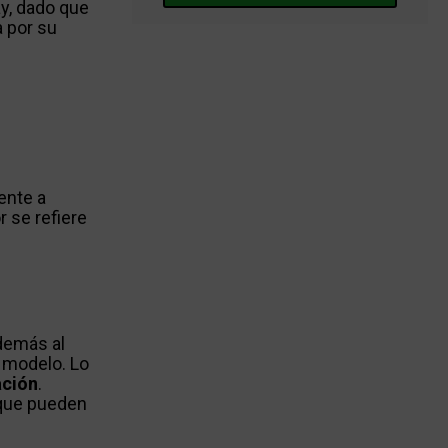
y, dado que
 por su
ente a
 se refiere
Además al
 modelo. Lo
ación
.
nque pueden