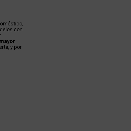
doméstico,
odelos con
r
 mayor
rta, y por