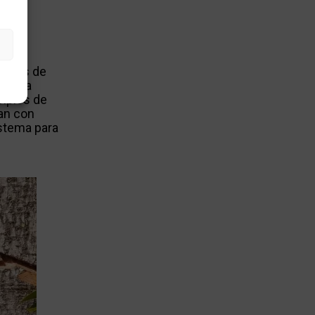
s
tricas de
altura
imples de
an con
istema para