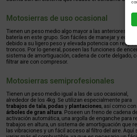
car
Motosierras de uso ocasional
Tienen un peso medio algo mayor a las anteriores, de a
batería en este grupo. Son fáciles de manejar y econó
debido a su ligero peso y elevada potencia con respec
troncos. Por lo general, poseen las funciones de enc
sistema de amortiguación, cadena de corte delgado, c
filtrar aire con compresor.
Motosierras semiprofesionales
Tienen un peso medio igual a las de uso ocasional,
alrededor de los 4kg. Se utilizan especialmente para
trabajos de tala
,
podas
y
plantaciones
, así como con
árboles de gran altura
. Poseen un freno de cadena d
activación automática, una argolla de enganche para re
trabajos en altura, un sistema de amortiguación que 
las vibraciones y un fácil acceso al filtro del aire. Aquí
variar más el combustible, ya que es necesario un fáci