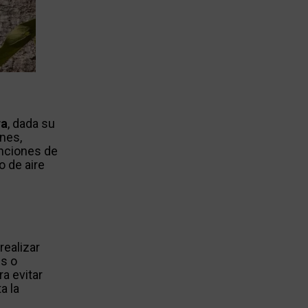
ra
, dada su
ones,
unciones de
o de aire
realizar
es o
a evitar
a la