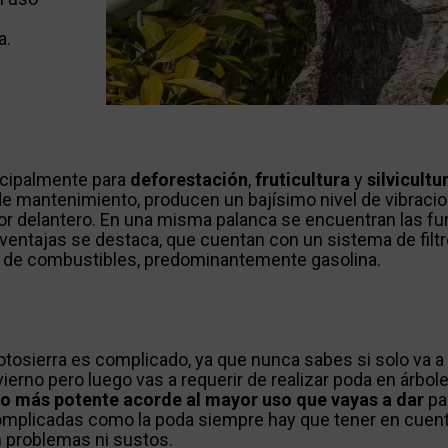
a.
incipalmente para
deforestación
,
fruticultura
y
silvicultu
de mantenimiento, producen un bajísimo nivel de vibraci
or delantero. En una misma palanca se encuentran las f
ventajas se destaca, que cuentan con un sistema de filtr
 de combustibles, predominantemente gasolina.
tosierra es complicado, ya que nunca sabes si solo va a 
vierno pero luego vas a requerir de realizar poda en árbol
 lo más potente acorde al mayor uso que vayas a dar
par
omplicadas como la poda siempre hay que tener en cuent
n problemas ni sustos.