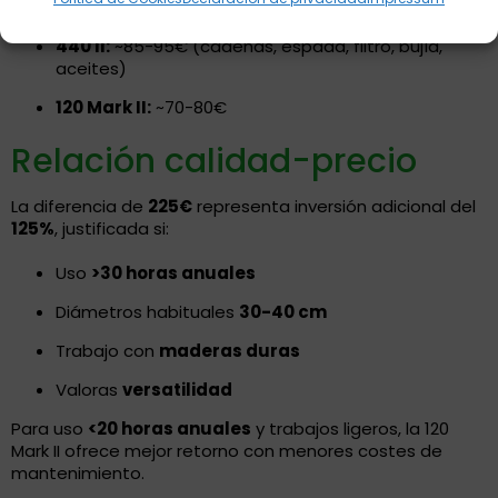
30 horas/año):
440 II:
~85-95€ (cadenas, espada, filtro, bujía,
aceites)
120 Mark II:
~70-80€
Relación calidad-precio
La diferencia de
225€
representa inversión adicional del
125%
, justificada si:
Uso
>30 horas anuales
Diámetros habituales
30-40 cm
Trabajo con
maderas duras
Valoras
versatilidad
Para uso
<20 horas anuales
y trabajos ligeros, la 120
Mark II ofrece mejor retorno con menores costes de
mantenimiento.