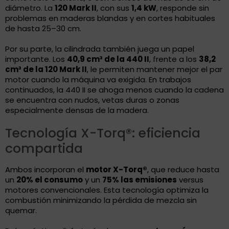
diámetro. La
120 Mark II
, con sus
1,4 kW
, responde sin
problemas en maderas blandas y en cortes habituales
de hasta 25–30 cm.
Por su parte, la cilindrada también juega un papel
importante. Los
40,9 cm³ de la 440 II
, frente a los
38,2
cm³ de la 120 Mark II
, le permiten mantener mejor el par
motor cuando la máquina va exigida. En trabajos
continuados, la 440 II se ahoga menos cuando la cadena
se encuentra con nudos, vetas duras o zonas
especialmente densas de la madera.
Tecnología X-Torq®: eficiencia
compartida
Ambos incorporan el
motor X-Torq®
, que reduce hasta
un
20% el consumo
y un
75% las emisiones
versus
motores convencionales. Esta tecnología optimiza la
combustión minimizando la pérdida de mezcla sin
quemar.