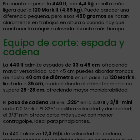
En cuanto al peso, la
440 II
, con
4,4 kg
, resulta más
ligera que la
120 Mark II
(
4,85 kg
). Puede parecer una
diferencia pequeña, pero esos
450 gramos
se notan
claramente en trabajos en altura o cuando hay que
mantener la máquina elevada durante más tiempo.
Equipo de corte: espada y
cadena
La
440 II
admite espadas de
33 a 45 cm
, ofreciendo
mayor versatilidad. Con 45 cm puedes abordar troncos
de hasta
40 cm de diámetro
en un pase. La
120 Mark II
,
limitada a
35 cm
, es ideal donde el diámetro medio no
supera
25-28 cm
, ofreciendo mayor maniobrabilidad.
El
paso de cadena
difiere:
.325″
en la 440 II y
3/8″ mini
en la 120 Mark II. El .325″ equilibra velocidad y durabilidad;
el 3/8″ mini ofrece corte más suave con menor
contragolpe, ideal para principiantes.
La 440 II alcanza
17,3 m/s
de velocidad de cadena,
proporcionando cortes rápidos incluso en madera dura,