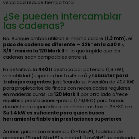
velocidad reduce tiempo total.
¿Se pueden intercambiar
las cadenas?
No. Aunque ambas utilizan el mismo calibre (
1,3 mm
), el
paso de cadena es diferente
—
.325″ en la 440 II
y
3/8″ mini en la 120 Mark II
—, lo que impide que las
cadenas sean compatibles entre sí.
En definitiva, la
440 II
destaca por potencia (1,8 kW),
versatilidad (espadas hasta 45 cm) y
robustez para
trabajos exigentes
, justificando su inversión de 404,10€
para propietarios de fincas con necesidades regulares
en maderas duras. La
120 Mark II
por otro lado ofrece
equilibrio prestaciones-precio (179,09€) para tareas
domésticas esporádicas en diámetros hasta 25-30 cm.
Su 1,4 kW es suficiente para quien busca
herramienta fiable sin prestaciones superiores
.
Ambas garantizan eficiencia (X-Torq®), facilidad de
arranque (Smart Start®) y confort (LowVib®), cumpliendo