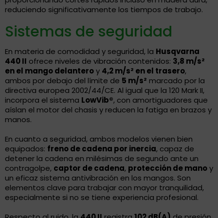
reduciendo significativamente los tiempos de trabajo.
Sistemas de seguridad
En materia de comodidad y seguridad, la
Husqvarna
440 II
ofrece niveles de vibración contenidos:
3,8 m/s²
en el mango delantero
y
4,2 m/s² en el trasero
,
ambos por debajo del límite de
5 m/s²
marcado por la
directiva europea 2002/44/CE. Al igual que la 120 Mark II,
incorpora el sistema
LowVib®
, con amortiguadores que
aíslan el motor del chasis y reducen la fatiga en brazos y
manos.
En cuanto a seguridad, ambos modelos vienen bien
equipados:
freno de cadena por inercia
, capaz de
detener la cadena en milésimas de segundo ante un
contragolpe,
captor de cadena
,
protección de mano
y
un eficaz sistema antivibración en los mangos. Son
elementos clave para trabajar con mayor tranquilidad,
especialmente si no se tiene experiencia profesional.
Respecto al ruido, la
440 II
registra
102 dB(A)
de presión