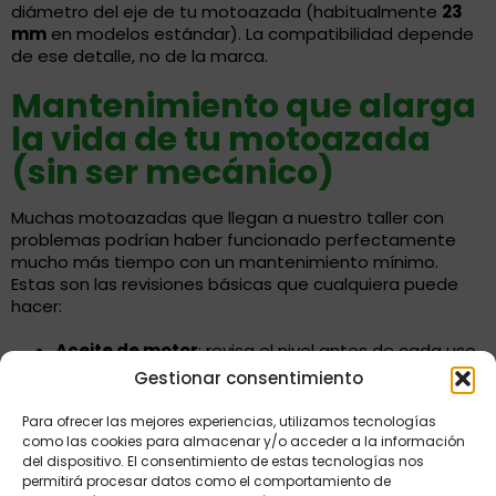
diámetro del eje de tu motoazada (habitualmente
23
mm
en modelos estándar). La compatibilidad depende
de ese detalle, no de la marca.
Mantenimiento que alarga
la vida de tu motoazada
(sin ser mecánico)
Muchas motoazadas que llegan a nuestro taller con
problemas podrían haber funcionado perfectamente
mucho más tiempo con un mantenimiento mínimo.
Estas son las revisiones básicas que cualquiera puede
hacer:
Aceite de motor
: revisa el nivel antes de cada uso
y cámbialo al inicio de cada temporada.
Gestionar consentimiento
Limpieza de fresas
: retira restos de tierra y raíces
Para ofrecer las mejores experiencias, utilizamos tecnologías
enroscadas tras cada sesión de trabajo.
como las cookies para almacenar y/o acceder a la información
del dispositivo. El consentimiento de estas tecnologías nos
Correa de transmisión (si tu modelo la tiene):
permitirá procesar datos como el comportamiento de
comprueba la tensión visualmente. Una correa floja