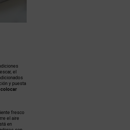
ndiciones
scar, el
ondicionados
ción y puesta
 colocar
iente fresco
re el aire
stá en
ladores son