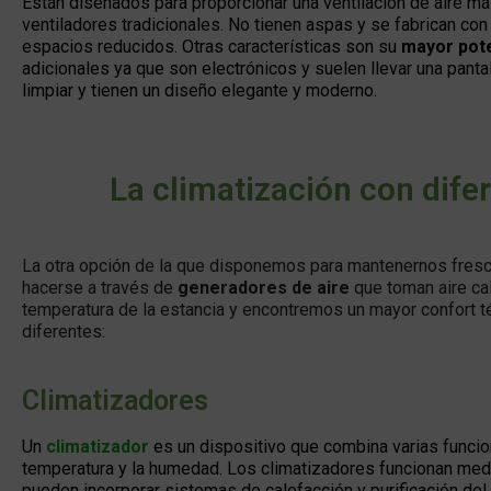
Están diseñados para proporcionar una ventilación de aire m
ventiladores tradicionales. No tienen aspas y se fabrican con 
espacios reducidos. Otras características son su
mayor pot
adicionales ya que son electrónicos y suelen llevar una panta
limpiar y tienen un diseño elegante y moderno.
La climatización con dife
La otra opción de la que disponemos para mantenernos frescos 
hacerse a través de
generadores de aire
que toman aire cal
temperatura de la estancia y encontremos un mayor confort 
diferentes:
Climatizadores
Un
climatizador
es un dispositivo que combina varias funcion
temperatura y la humedad. Los climatizadores funcionan medi
pueden incorporar sistemas de calefacción y purificación del 