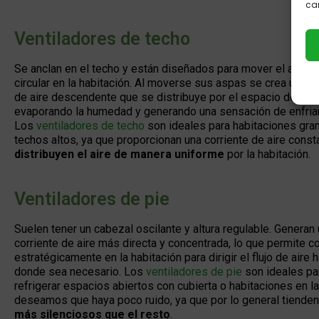
car
Ventiladores de techo
Se anclan en el techo y están diseñados para mover el aire 
circular en la habitación. Al moverse sus aspas se crea una co
de aire descendente que se distribuye por el espacio de la ha
evaporando la humedad y generando una sensación de enfria
Los
ventiladores de techo
son ideales para habitaciones gra
techos altos, ya que proporcionan una corriente de aire const
distribuyen el aire de manera uniforme
por la habitación.
Ventiladores de pie
Suelen tener un cabezal oscilante y altura regulable. Generan
corriente de aire más directa y concentrada, lo que permite c
estratégicamente en la habitación para dirigir el flujo de aire 
donde sea necesario. Los
ventiladores de pie
son ideales pa
refrigerar espacios abiertos con cubierta o habitaciones en l
deseamos que haya poco ruido, ya que por lo general tienden
más silenciosos que el resto
.