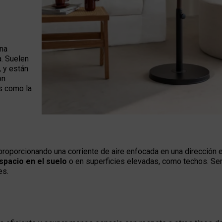
na
. Suelen
, y están
on
s como la
proporcionando una corriente de aire enfocada en una dirección e
pacio en el suelo
o en superficies elevadas, como techos. Ser
es.