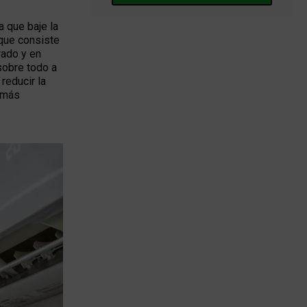
 que baje la
 que consiste
rado y en
 sobre todo a
reducir la
 más