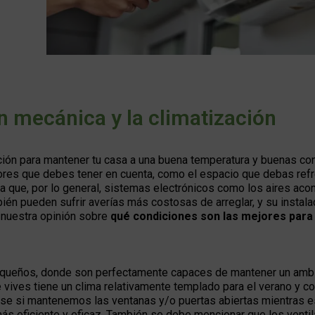
ón mecánica y la climatización
ación para mantener tu casa a una buena temperatura y buenas co
res que debes tener en cuenta, como el espacio que debas refre
ta que, por lo general, sistemas electrónicos como los aires ac
ién pueden sufrir averías más costosas de arreglar, y su instala
 nuestra opinión sobre
qué condiciones son las mejores para
pequeños, donde son perfectamente capaces de mantener un amb
 vives tiene un clima relativamente templado para el verano y cor
arse si mantenemos las ventanas y/o puertas abiertas mientras e
más eficiente y eficaz. También se debe mencionar que los venti