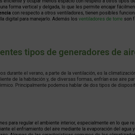
ás eficiente y ocupar menos espacio con respeto a otros tipos d
una forma vertical y delgada, lo que les permite encajar fácilme
encia
con respecto a otros ventiladores, tienen posibles funcio
lla digital para manejarlo. Además los
ventiladores de torre
son f
rentes tipos de generadores de air
durante el verano, a parte de la ventilación, es la climatizació
iente de la habitación y, de diversas formas, enfrían ese aire par
térmico. Principalmente podemos hablar de dos tipos de disposi
es para regular el ambiente interior, especialmente en lo que re
ante el enfriamiento del aire mediante la evaporación del agua 
aire. Algunas de las características comunes de los climatizador