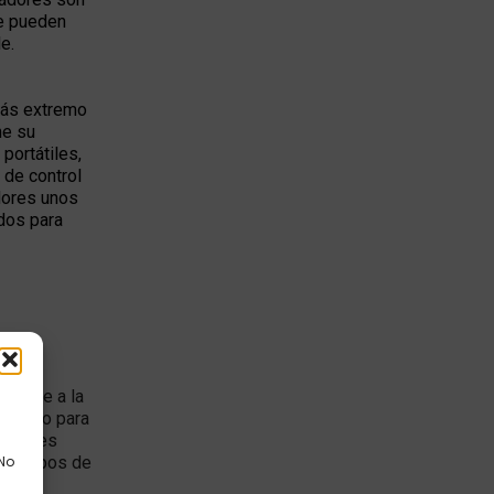
e pueden
e.
más extremo
me su
portátiles,
 de control
dores unos
ados para
emente a la
pensado para
mbién es
los tipos de
 No