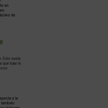
e
nte en
nes
áciles de
e
n. Esto suele
a que baje la
tivos
specta a la
y también
es incluyen: