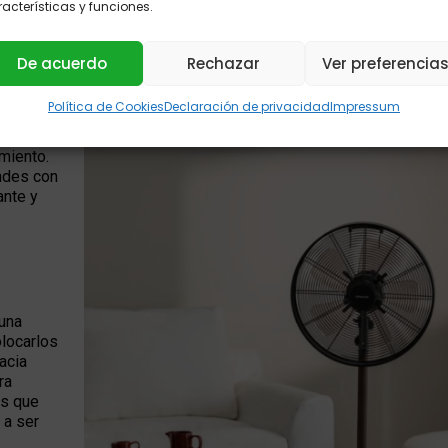
acterísticas y funciones.
De acuerdo
Rechazar
Ver preferencia
de manera
Política de Cookies
Declaración de privacidad
Impressum
rriente
bitación,
miento.
ndes con
ante y
 una
olocarlos
hacia
ra
as que
 a ser