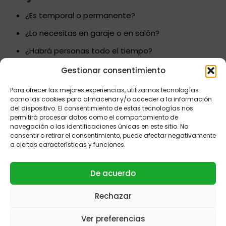
¿Es temporal o permanente?
¿Lo necesitas en garaje o en salón?
¿Habrá personas todo el tiempo?
Estas preguntas guían el tipo de calefactor más
Gestionar consentimiento
adecuado.
Para ofrecer las mejores experiencias, utilizamos tecnologías
3. Seguridad sobre todo
como las cookies para almacenar y/o acceder a la información
del dispositivo. El consentimiento de estas tecnologías nos
permitirá procesar datos como el comportamiento de
Antes de instalar o usar:
navegación o las identificaciones únicas en este sitio. No
consentir o retirar el consentimiento, puede afectar negativamente
Mantén
distancia
de materiales inflamables
a ciertas características y funciones.
No cubras el calefactor
De acuerdo
Evita el uso continuo sin descanso
Si te interesan aspectos de instalación y normativa, este
Rechazar
artículo sobre
cómo instalar tubos de estufa:
materiales, diámetros y normativa
te dará
Ver preferencias
información útil sobre seguridad térmica general.