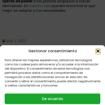
tijeras de podar
si las plantas empiezan a crecer
demasiado. En
nuestra web
puedes encontrar lo que
mejor se adapte a tus necesidades.
julio 1, 2022
Gestionar consentimiento
Facebook
WhatsApp
Para ofrecer las mejores experiencias, utilizamos tecnologías
como las cookies para almacenar y/o acceder a la información
Telegram
Pinterest
del dispositivo. El consentimiento de estas tecnologías nos
permitirá procesar datos como el comportamiento de
navegación o las identificaciones únicas en este sitio. No
consentir o retirar el consentimiento, puede afectar negativamente
a ciertas características y funciones.
De acuerdo